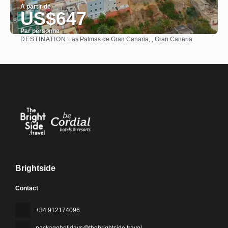
À partir de
US$647
Par personne
DESTINATION:
Las Palmas de Gran Canaria, , Gran Canaria
Afficher
Brightside
Contact
+34 912174096
packageholidays@thebrightside.travel