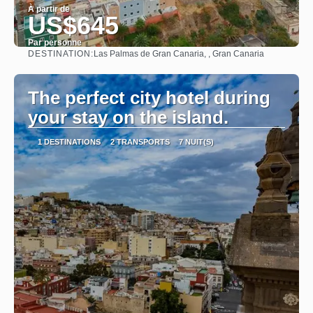
À partir de
US$645
Par personne
DESTINATION:
Las Palmas de Gran Canaria, , Gran Canaria
Afficher
The perfect city hotel during
your stay on the island.
1 DESTINATIONS
2 TRANSPORTS
7 NUIT(S)