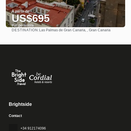
À partir de
US$695
Par personne
DESTINATION:
Las Palmas de Gran Canaria, , Gran Canaria
Afficher
Brightside
Contact
+34 912174096